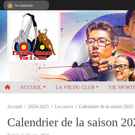
Panneau de gestion des cookies
Se connecter
ACCUEIL
LA VIE DU CLUB
VIE SPORT
Accueil
2024-2025
Les news
Calendrier de la saison 2025
Calendrier de la saison 2